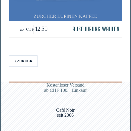
ZÜR­CHER LUPI­NEN KAFFEE
Dieses
12.50
AUSFÜHRUNG WÄHLEN
CHF
ab
Produkt
weist
mehrere
Varianten
auf.
Die
ZURÜCK
Optionen
können
auf
der
Produktseite
Kostenloser Versand
gewählt
ab CHF 100.– Einkauf
werden
Café Noir
seit 2006