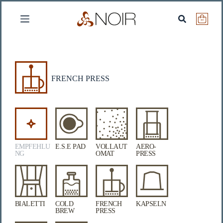
Zum
Inhalt
Warenko
springen
FRENCH PRESS
EMPFEHLU
E.S.E PAD
VOLLAUT
AERO­
NG
OMAT
PRESS
BIALETTI
COLD
FRENCH
KAPSELN
BREW
PRESS