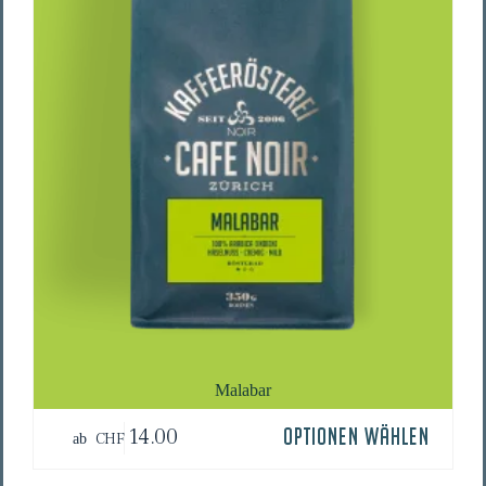
gewählt
werden
Mala­bar
Dieses
14.00
OPTIONEN WÄHLEN
CHF
ab
Produkt
weist
mehrere