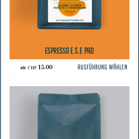
ESPRES­SO E.S.E PAD
Dieses
15.00
AUSFÜHRUNG WÄHLEN
ab
CHF
Produkt
weist
mehrere
Varianten
auf.
Die
Optionen
können
auf
der
Produktseite
gewählt