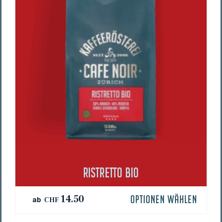
werden
RIST­RET­TO BIO
Dieses
14.50
OPTIONEN WÄHLEN
ab
CHF
Produkt
weist
mehrere