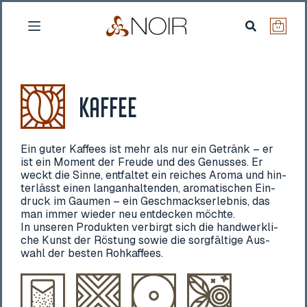
Zum
Inhalt
Warenk
springen
KAFFEE
Ein guter Kaf­fees ist mehr als nur ein Getränk – er
ist ein Moment der Freu­de und des Genus­ses. Er
weckt die Sin­ne, ent­fal­tet ein rei­ches Aro­ma und hin­
ter­lässt einen lang­an­hal­ten­den, aro­ma­ti­schen Ein­
druck im Gau­men – ein Geschmacks­er­leb­nis, das
man immer wie­der neu ent­de­cken möchte.
In unse­ren Pro­duk­ten ver­birgt sich die hand­werk­li­
che Kunst der Rös­tung sowie die sorg­fäl­ti­ge Aus­
wahl der bes­ten Rohkaffees.