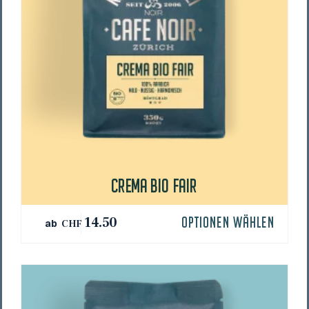
CRE­MA BIO FAIR
Dieses
14.50
OPTIONEN WÄHLEN
ab
CHF
Produkt
weist
mehrere
Varianten
auf.
Die
Optionen