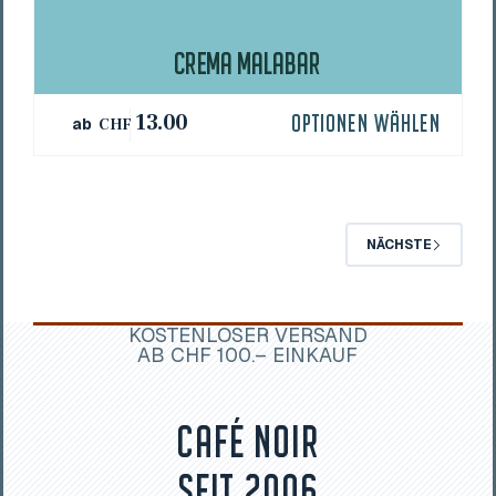
CRE­MA MALABAR
Dieses
13.00
OPTIONEN WÄHLEN
ab
CHF
Produkt
weist
mehrere
Varianten
auf.
Die
NÄCHSTE
Optionen
können
auf
der
KOSTENLOSER VERSAND
Produktseite
AB CHF 100.– EINKAUF
gewählt
werden
CAFÉ NOIR
SEIT 2006