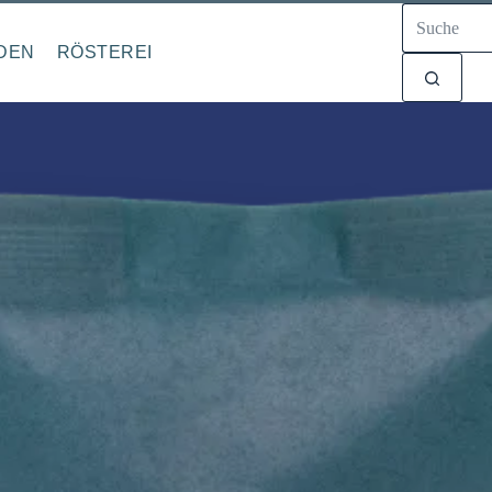
Keine
Ergebnisse
ADEN
RÖS­TE­REI