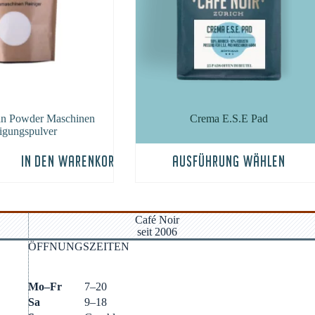
an Pow­der Maschi­nen
Cre­ma E.S.E Pad
nigungspulver
Dieses
IN DEN WARENKORB
AUSFÜHRUNG WÄHLEN
Produkt
weist
mehrere
Varianten
auf.
Café Noir
Die
seit 2006
Optionen
ÖFFNUNGSZEITEN
können
auf
der
Mo–Fr
7–20
Produktseite
Sa
9–18
gewählt