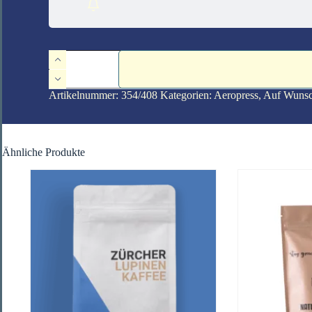
Brasil
Bio
Menge
Artikelnummer:
354/408
Kategorien:
Aero­press
,
Auf Wunsc
Ähnliche Produkte