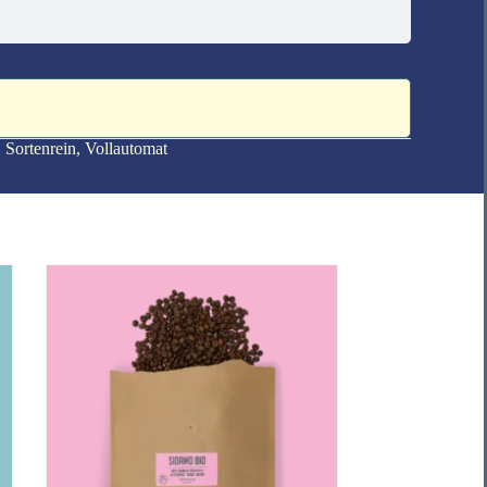
,
Sorten­rein
,
Vollautomat