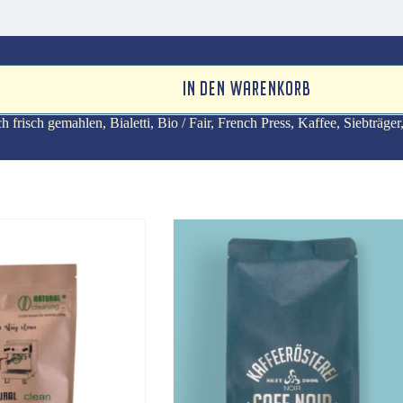
IN DEN WARENKORB
h frisch gemahlen
,
Bialetti
,
Bio / Fair
,
French Press
,
Kaffee
,
Sieb­träger