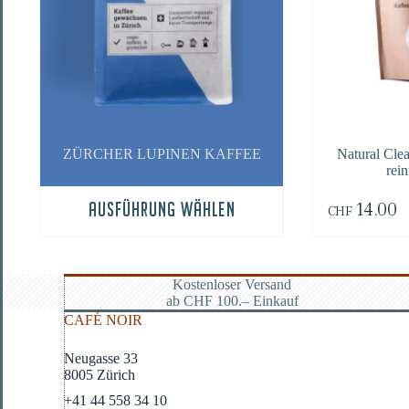
ZÜR­CHER LUPI­NEN KAFFEE
Natu­ral Cle
rei
Dieses
14.00
AUSFÜHRUNG WÄHLEN
CHF
Produkt
weist
mehrere
Varianten
auf.
Kostenloser Versand
Die
ab CHF 100.– Einkauf
Optionen
CAFÉ NOIR
können
auf
Neugasse 33
der
8005 Zürich
Produktseite
gewählt
+41 44 558 34 10