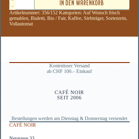
IN DEN WARENKORB
Bio
Menge
Artikelnummer:
356/152
Kategorien:
Auf Wunsch frisch
gemahlen
,
Bialetti
,
Bio / Fair
,
Kaffee
,
Sieb­träger
,
Sorten­rein
,
Vollautomat
Kostenloser Versand
ab CHF 100.– Einkauf
CAFÉ NOIR
SEIT 2006
Bestellungen werden am Dienstag & Donnerstag versendet
CAFÉ NOIR
Neugasse 33